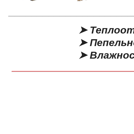
______________________
➤ Теплоотда
➤ Пепельность
➤ Влажность -