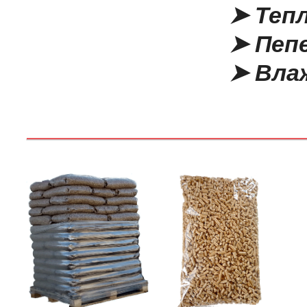
➤ Теплоот
➤ Пепельност
➤ Влажность 